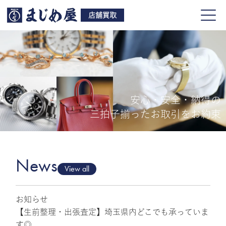
店舗買取
安心・安全・納得の
買取品目
三拍子揃ったお取引をお約束
店舗一覧
よくある質問
News
View all
お知らせ
ご来店予約
【生前整理・出張査定】埼玉県内どこでも承っていま
す◎