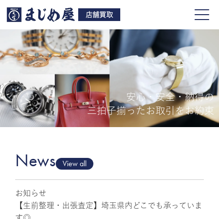
店舗買取
安心・安全・納得の
買取品目
三拍子揃ったお取引をお約束
店舗一覧
よくある質問
News
View all
お知らせ
ご来店予約
【生前整理・出張査定】埼玉県内どこでも承っていま
す◎