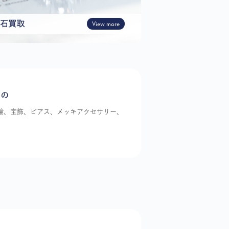
石買取
View more
もの
指輪、宝飾、ピアス、メッキアクセサリー、
。