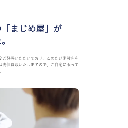
の
「まじめ屋」が
た。
変ご好評いただいており、このたび常設店を
は高価買取いたしますので、ご自宅に眠って
。