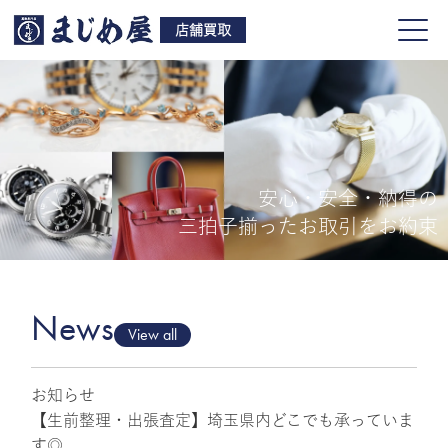
店舗買取
安心・安全・納得の
買取品目
三拍子揃ったお取引をお約束
店舗一覧
よくある質問
News
View all
お知らせ
ご来店予約
【生前整理・出張査定】埼玉県内どこでも承っていま
す◎