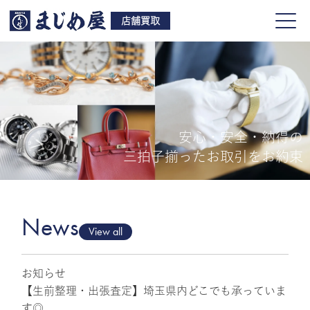
店舗買取
安心・安全・納得の
買取品目
三拍子揃ったお取引をお約束
店舗一覧
よくある質問
News
View all
お知らせ
ご来店予約
【生前整理・出張査定】埼玉県内どこでも承っていま
す◎