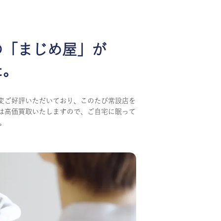
の
「まじめ屋」が
た。
変ご好評いただいており、このたび常設店を
は高価買取いたしますので、ご自宅に眠って
。