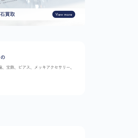
石買取
View more
もの
指輪、宝飾、ピアス、メッキアクセサリー、
。