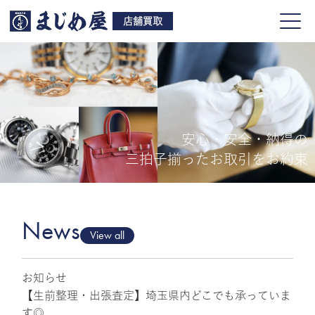
店舗買取
安心・安全・納得の
買取品目
三拍子揃ったお取引をお約束
店舗一覧
よくある質問
News
View all
お知らせ
ご来店予約
【生前整理・出張査定】埼玉県内どこでも承っていま
す◎