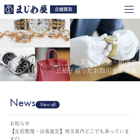
店舗買取
安心・安全・納得の
買取品目
三拍子揃ったお取引をお約束
店舗一覧
よくある質問
News
View all
お知らせ
ご来店予約
【生前整理・出張査定】埼玉県内どこでも承っていま
す◎