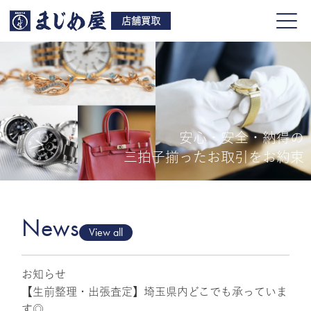
店舗買取
安心・安全・納得の
買取品目
三拍子揃ったお取引をお約束
店舗一覧
よくある質問
News
View all
お知らせ
ご来店予約
【生前整理・出張査定】埼玉県内どこでも承っていま
す◎