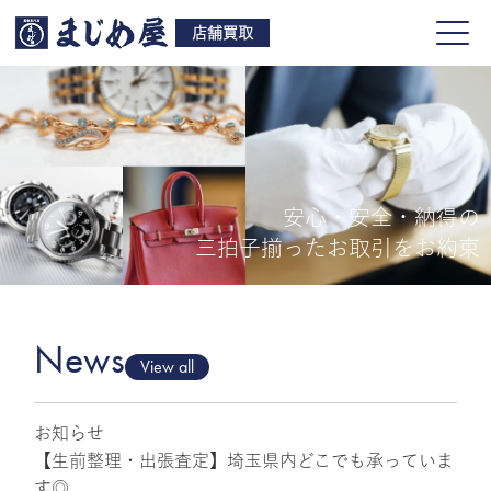
店舗買取
安心・安全・納得の
買取品目
三拍子揃ったお取引をお約束
店舗一覧
よくある質問
News
View all
お知らせ
ご来店予約
【生前整理・出張査定】埼玉県内どこでも承っていま
す◎