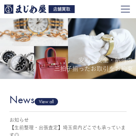
店舗買取
安心・安全・納得の
買取品目
三拍子揃ったお取引をお約束
店舗一覧
よくある質問
News
View all
お知らせ
ご来店予約
【生前整理・出張査定】埼玉県内どこでも承っていま
す◎