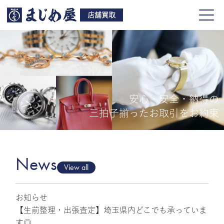
店舗買取
安心・安全・納得の
買取品目
三拍子揃ったお取引をお約束
店舗一覧
よくある質問
News
View all
お知らせ
ご来店予約
【生前整理・出張査定】埼玉県内どこでも承っていま
す◎