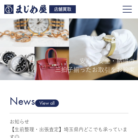
店舗買取
安心・安全・納得の
買取品目
三拍子揃ったお取引をお約束
店舗一覧
よくある質問
News
View all
お知らせ
ご来店予約
【生前整理・出張査定】埼玉県内どこでも承っていま
す◎