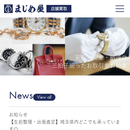
店舗買取
安心・安全・納得の
買取品目
三拍子揃ったお取引をお約束
店舗一覧
よくある質問
News
View all
お知らせ
ご来店予約
【生前整理・出張査定】埼玉県内どこでも承っていま
す◎