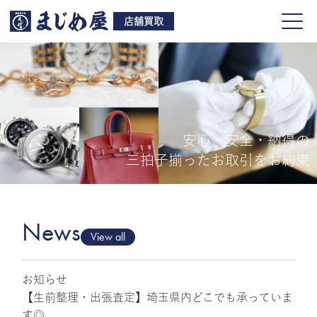
店舗買取
安心・安全・納得の
買取品目
三拍子揃ったお取引をお約束
店舗一覧
よくある質問
News
View all
お知らせ
ご来店予約
【生前整理・出張査定】埼玉県内どこでも承っていま
す◎