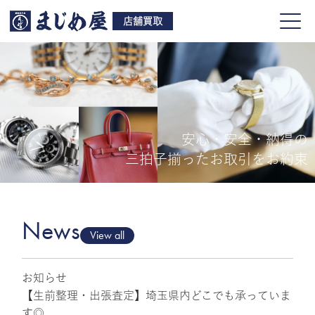
店舗買取
安心・安全・納得の
買取品目
三拍子揃ったお取引をお約束
店舗一覧
よくある質問
News
View all
お知らせ
ご来店予約
【生前整理・出張査定】埼玉県内どこでも承っていま
す◎