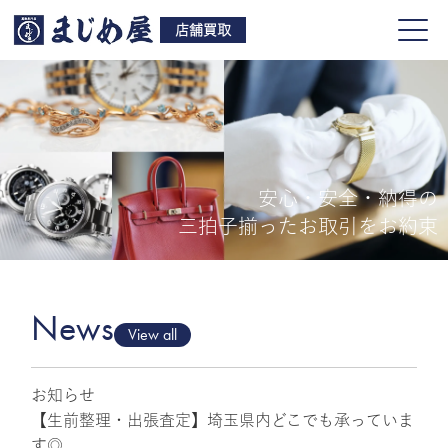
店舗買取
安心・安全・納得の
買取品目
三拍子揃ったお取引をお約束
店舗一覧
よくある質問
News
View all
お知らせ
ご来店予約
【生前整理・出張査定】埼玉県内どこでも承っていま
す◎