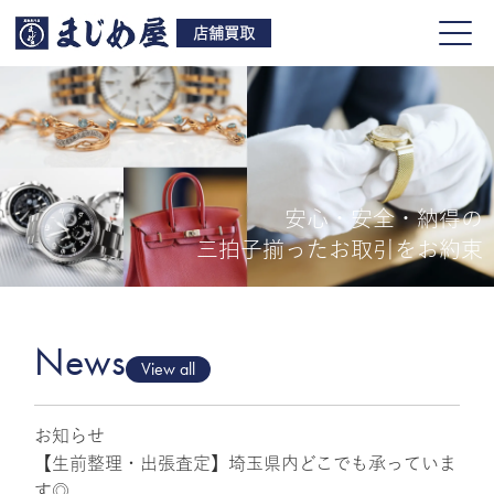
店舗買取
安心・安全・納得の
買取品目
三拍子揃ったお取引をお約束
店舗一覧
よくある質問
News
View all
お知らせ
ご来店予約
【生前整理・出張査定】埼玉県内どこでも承っていま
す◎