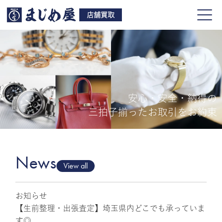
店舗買取
安心・安全・納得の
買取品目
三拍子揃ったお取引をお約束
店舗一覧
よくある質問
News
View all
お知らせ
ご来店予約
【生前整理・出張査定】埼玉県内どこでも承っていま
す◎