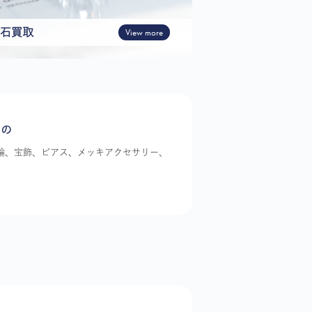
石買取
View more
もの
指輪、宝飾、ピアス、メッキアクセサリー、
。