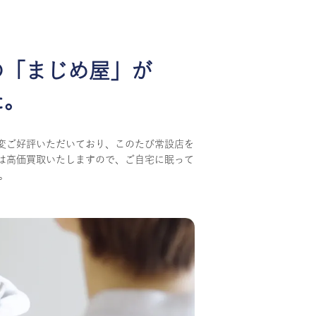
の
「まじめ屋」が
た。
変ご好評いただいており、このたび常設店を
は高価買取いたしますので、ご自宅に眠って
。