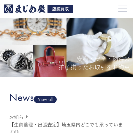
店舗買取
安心・安全・納得の
買取品目
三拍子揃ったお取引をお約束
店舗一覧
よくある質問
News
View all
お知らせ
ご来店予約
【生前整理・出張査定】埼玉県内どこでも承っていま
す◎