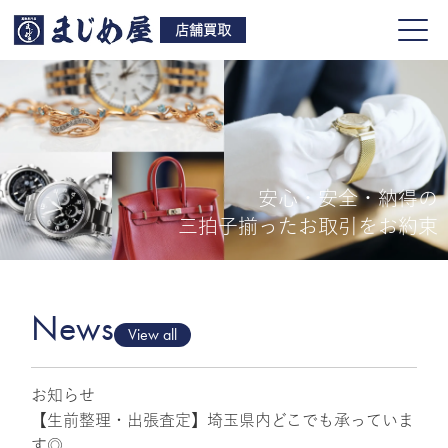
店舗買取
安心・安全・納得の
買取品目
三拍子揃ったお取引をお約束
店舗一覧
よくある質問
News
View all
お知らせ
ご来店予約
【生前整理・出張査定】埼玉県内どこでも承っていま
す◎