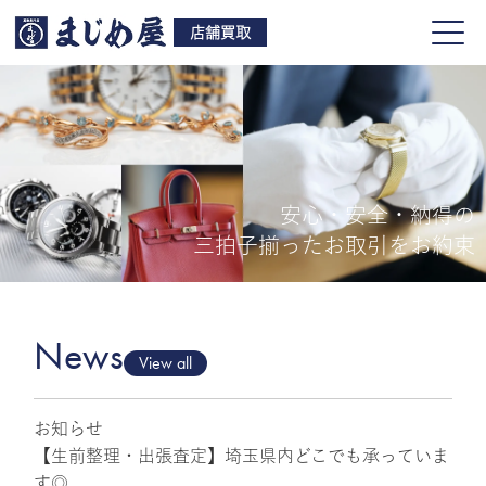
店舗買取
安心・安全・納得の
買取品目
三拍子揃ったお取引をお約束
店舗一覧
よくある質問
News
View all
お知らせ
ご来店予約
【生前整理・出張査定】埼玉県内どこでも承っていま
す◎