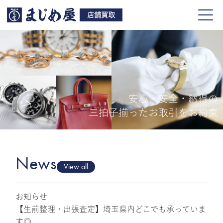
店舗買取
安心・安全・納得の
買取品目
三拍子揃ったお取引をお約束
店舗一覧
よくある質問
News
View all
お知らせ
ご来店予約
【生前整理・出張査定】埼玉県内どこでも承っていま
す◎