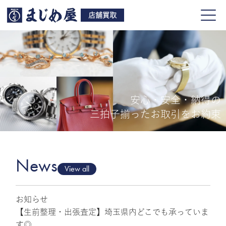
店舗買取
安心・安全・納得の
買取品目
三拍子揃ったお取引をお約束
店舗一覧
よくある質問
News
View all
お知らせ
ご来店予約
【生前整理・出張査定】埼玉県内どこでも承っていま
す◎