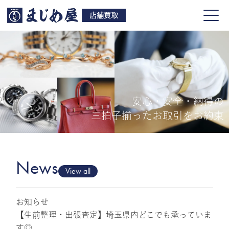
店舗買取
安心・安全・納得の
買取品目
三拍子揃ったお取引をお約束
店舗一覧
よくある質問
News
View all
お知らせ
ご来店予約
【生前整理・出張査定】埼玉県内どこでも承っていま
す◎