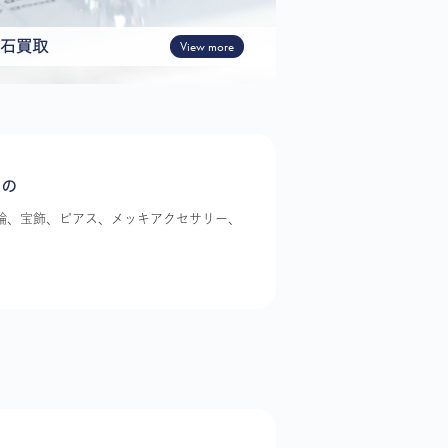
石買取
View more
もの
指輪、宝飾、ピアス、メッキアクセサリー、
。