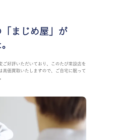
の
「まじめ屋」が
た。
変ご好評いただいており、このたび常設店を
は高価買取いたしますので、ご自宅に眠って
。